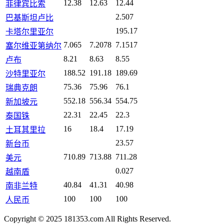
12.38
12.63
12.44
菲律宾比索
2.507
巴基斯坦卢比
195.17
卡塔尔里亚尔
7.065
7.2078
7.1517
塞尔维亚第纳尔
8.21
8.63
8.55
卢布
188.52
191.18
189.69
沙特里亚尔
75.36
75.96
76.1
瑞典克朗
552.18
556.34
554.75
新加坡元
22.31
22.45
22.3
泰国铢
16
18.4
17.19
土耳其里拉
23.57
新台币
710.89
713.88
711.28
美元
0.027
越南盾
40.84
41.31
40.98
南非兰特
100
100
100
人民币
Copyright © 2025 181353.com All Rights Reserved.