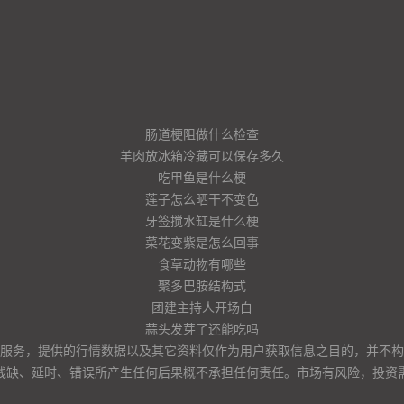
肠道梗阻做什么检查
羊肉放冰箱冷藏可以保存多久
吃甲鱼是什么梗
莲子怎么晒干不变色
牙签搅水缸是什么梗
菜花变紫是怎么回事
食草动物有哪些
聚多巴胺结构式
团建主持人开场白
蒜头发芽了还能吃吗
服务，提供的行情数据以及其它资料仅作为用户获取信息之目的，并不构
残缺、延时、错误所产生任何后果概不承担任何责任。市场有风险，投资